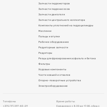
Запчасти гидромоторов
Запчасти гидронасосов
Запчасти двигателя
Запчасти центрального коллектора
Комплекты уплотнений на гидроцилиндры
Масленки
Пальцы и втулки
Рабочее оборудование
Редукторные запчасти
я асфальта и бетона
Редукторы
Резцы для фрезерования асфальта и бетона
Фильтры
Ходовые компоненты
Части ковшей и отвалов
Опорно-поворотные устройства
в
Электрооборудование
тройства
Телефоны
Время работы:
+375 (17) 397-83-29
Ежедневно с 8.30 до 17.00, обед с