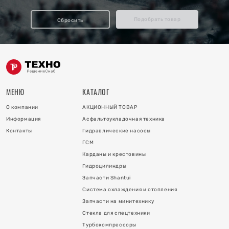
отопления
Подобрать товар
Сбросить
ку
и
МЕНЮ
КАТАЛОГ
О компании
АКЦИОННЫЙ ТОВАР
Информация
Асфальтоукладочная техника
Контакты
Гидравлические насосы
ГСМ
Карданы и крестовины
Гидроцилиндры
 коллектора
Запчасти Shantui
Система охлаждения и отопления
 на гидроцилиндры
Запчасти на минитехнику
Стекла для спецтехники
Турбокомпрессоры