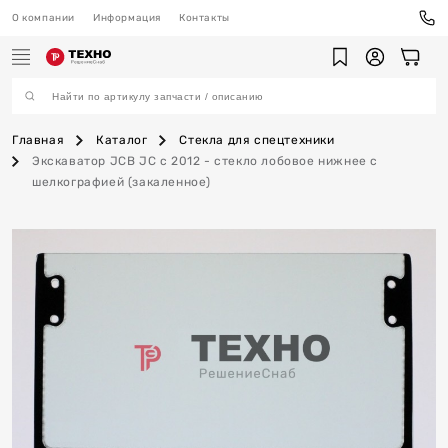
О компании
Информация
Контакты
Главная
Каталог
Стекла для спецтехники
Экскаватор JCB JC c 2012 - стекло лобовое нижнее с
шелкографией (закаленное)
ехника
ы