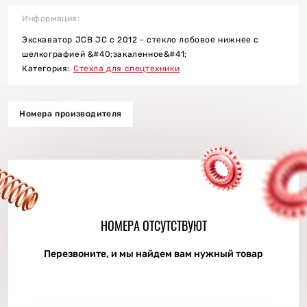
Информация:
Экскаватор JCB JC c 2012 - стекло лобовое нижнее с
шелкографией &#40;закаленное&#41;
Категория:
Стекла для спецтехники
Номера производителя
я асфальта и бетона
НОМЕРА ОТСУТСТВУЮТ
в
Перезвоните, и мы найдем вам нужный товар
тройства