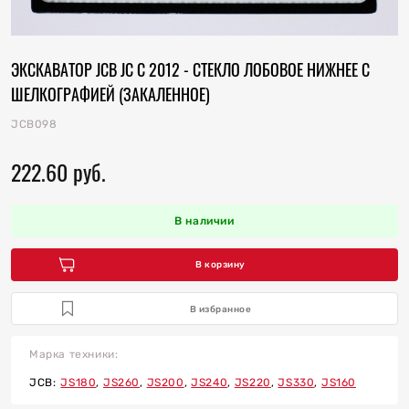
отопления
ЭКСКАВАТОР JCB JC C 2012 - СТЕКЛО ЛОБОВОЕ НИЖНЕЕ С
ку
ШЕЛКОГРАФИЕЙ (ЗАКАЛЕННОЕ)
и
JCB098
222.60
руб.
В наличии
В корзину
В избранное
 коллектора
Марка техники:
 на гидроцилиндры
JCB:
JS180
JS260
JS200
JS240
JS220
JS330
JS160