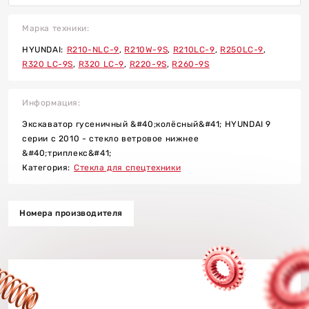
Марка техники:
HYUNDAI:
R210-NLC-9
R210W-9S
R210LC-9
R250LC-9
R320 LC-9S
R320 LC-9
R220-9S
R260-9S
Информация:
Экскаватор гусеничный &#40;колёсный&#41; HYUNDAI 9
серии с 2010 - стекло ветровое нижнее
я асфальта и бетона
&#40;триплекс&#41;
Категория:
Стекла для спецтехники
Номера производителя
в
тройства