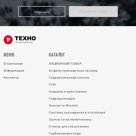
отопления
Подобрать товар
Сбросить
ку
и
МЕНЮ
КАТАЛОГ
О компании
АКЦИОННЫЙ ТОВАР
Информация
Асфальтоукладочная техника
Контакты
Гидравлические насосы
ГСМ
Карданы и крестовины
Гидроцилиндры
 коллектора
Запчасти Shantui
Система охлаждения и отопления
 на гидроцилиндры
Запчасти на минитехнику
Стекла для спецтехники
Турбокомпрессоры