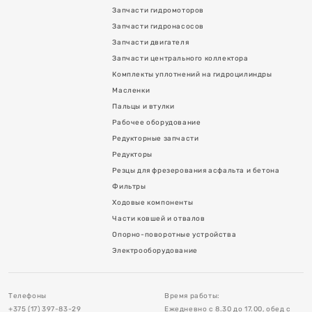
Запчасти гидромоторов
Запчасти гидронасосов
Запчасти двигателя
Запчасти центрального коллектора
Комплекты уплотнений на гидроцилиндры
Масленки
Пальцы и втулки
Рабочее оборудование
Редукторные запчасти
я асфальта и бетона
Редукторы
Резцы для фрезерования асфальта и бетона
Фильтры
Ходовые компоненты
Части ковшей и отвалов
Опорно-поворотные устройства
в
Электрооборудование
тройства
Телефоны
Время работы:
+375 (17) 397-83-29
Ежедневно с 8.30 до 17.00, обед с