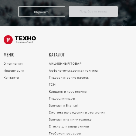
отопления
Подобрать товар
Сбросить
ку
и
МЕНЮ
КАТАЛОГ
О компании
АКЦИОННЫЙ ТОВАР
Информация
Асфальтоукладочная техника
Контакты
Гидравлические насосы
ГСМ
Карданы и крестовины
Гидроцилиндры
 коллектора
Запчасти Shantui
Система охлаждения и отопления
 на гидроцилиндры
Запчасти на минитехнику
Стекла для спецтехники
Турбокомпрессоры