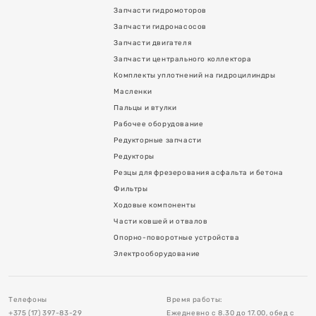
Запчасти гидромоторов
Запчасти гидронасосов
Запчасти двигателя
Запчасти центрального коллектора
Комплекты уплотнений на гидроцилиндры
Масленки
Пальцы и втулки
Рабочее оборудование
Редукторные запчасти
я асфальта и бетона
Редукторы
Резцы для фрезерования асфальта и бетона
Фильтры
Ходовые компоненты
Части ковшей и отвалов
Опорно-поворотные устройства
в
Электрооборудование
тройства
Телефоны
Время работы:
+375 (17) 397-83-29
Ежедневно с 8.30 до 17.00, обед с