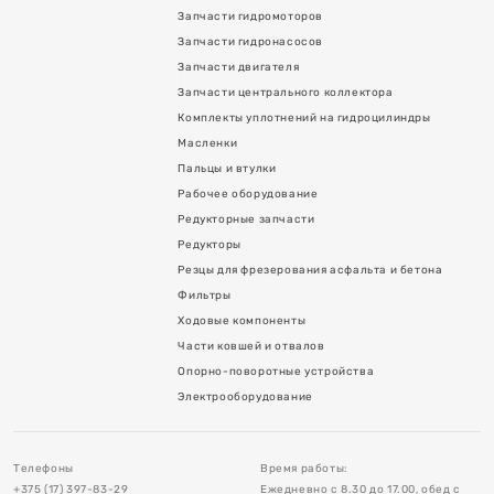
Запчасти гидромоторов
Запчасти гидронасосов
Запчасти двигателя
Запчасти центрального коллектора
Комплекты уплотнений на гидроцилиндры
Масленки
Пальцы и втулки
Рабочее оборудование
Редукторные запчасти
я асфальта и бетона
Редукторы
Резцы для фрезерования асфальта и бетона
Фильтры
Ходовые компоненты
Части ковшей и отвалов
Опорно-поворотные устройства
в
Электрооборудование
тройства
Телефоны
Время работы:
+375 (17) 397-83-29
Ежедневно с 8.30 до 17.00, обед с