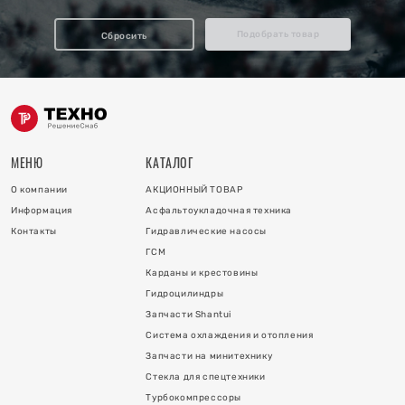
отопления
Подобрать товар
Сбросить
ку
и
МЕНЮ
КАТАЛОГ
О компании
АКЦИОННЫЙ ТОВАР
Информация
Асфальтоукладочная техника
Контакты
Гидравлические насосы
ГСМ
Карданы и крестовины
Гидроцилиндры
 коллектора
Запчасти Shantui
Система охлаждения и отопления
 на гидроцилиндры
Запчасти на минитехнику
Стекла для спецтехники
Турбокомпрессоры