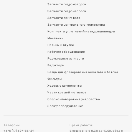
Запчасти гидромоторов
Запчасти гидронасосов
Запчасти двигателя
Запчасти центрального коллектора
Комплекты уплотнений на гидроцилиндры
Масленки
Пальцы и втулки
Рабочее оборудование
Редукторные запчасти
я асфальта и бетона
Редукторы
Резцы для фрезерования асфальта и бетона
Фильтры
Ходовые компоненты
Части ковшей и отвалов
Опорно-поворотные устройства
в
Электрооборудование
тройства
Телефоны
Время работы:
+375 (17) 397-83-29
Ежедневно с 8.30 до 17.00, обед с