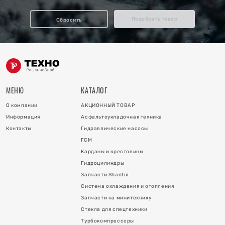
отопления
Подобрать товар
Сбросить
ку
и
МЕНЮ
КАТАЛОГ
О компании
АКЦИОННЫЙ ТОВАР
Информация
Асфальтоукладочная техника
Контакты
Гидравлические насосы
ГСМ
Карданы и крестовины
Гидроцилиндры
 коллектора
Запчасти Shantui
Система охлаждения и отопления
 на гидроцилиндры
Запчасти на минитехнику
Стекла для спецтехники
Турбокомпрессоры