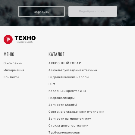
отопления
Подобрать товар
Сбросить
ку
и
МЕНЮ
КАТАЛОГ
О компании
АКЦИОННЫЙ ТОВАР
Информация
Асфальтоукладочная техника
Контакты
Гидравлические насосы
ГСМ
Карданы и крестовины
Гидроцилиндры
 коллектора
Запчасти Shantui
Система охлаждения и отопления
 на гидроцилиндры
Запчасти на минитехнику
Стекла для спецтехники
Турбокомпрессоры