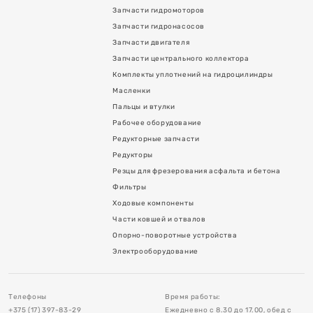
Запчасти гидромоторов
Запчасти гидронасосов
Запчасти двигателя
Запчасти центрального коллектора
Комплекты уплотнений на гидроцилиндры
Масленки
Пальцы и втулки
Рабочее оборудование
Редукторные запчасти
я асфальта и бетона
Редукторы
Резцы для фрезерования асфальта и бетона
Фильтры
Ходовые компоненты
Части ковшей и отвалов
Опорно-поворотные устройства
в
Электрооборудование
тройства
Телефоны
Время работы:
+375 (17) 397-83-29
Ежедневно с 8.30 до 17.00, обед с