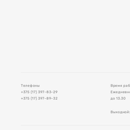
е
и
ия асфальта и
Телефоны
Время раб
+375 (17) 397-83-29
Ежедневно 
+375 (17) 397-89-32
до 13.30
ов
Выходной:
стройства