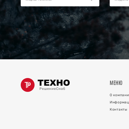
ки
ов
ов
о коллектора
МЕНЮ
й на
О компани
Информац
Контакты