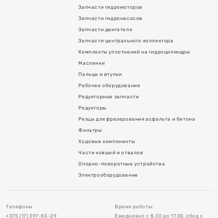
Запчасти гидромоторов
Запчасти гидронасосов
Запчасти двигателя
Запчасти центрального коллектора
Комплекты уплотнений на гидроцилиндры
Масленки
Пальцы и втулки
Рабочее оборудование
Редукторные запчасти
я асфальта и бетона
Редукторы
Резцы для фрезерования асфальта и бетона
Фильтры
Ходовые компоненты
Части ковшей и отвалов
Опорно-поворотные устройства
в
Электрооборудование
тройства
Телефоны
Время работы:
+375 (17) 397-83-29
Ежедневно с 8.30 до 17.00, обед с