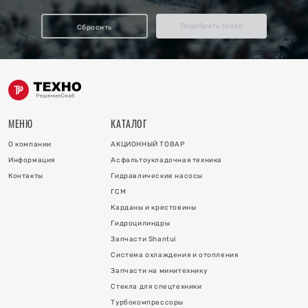
отопления
Подобрать товар
Сбросить
ку
и
МЕНЮ
КАТАЛОГ
О компании
АКЦИОННЫЙ ТОВАР
Информация
Асфальтоукладочная техника
Контакты
Гидравлические насосы
ГСМ
Карданы и крестовины
Гидроцилиндры
 коллектора
Запчасти Shantui
Система охлаждения и отопления
 на гидроцилиндры
Запчасти на минитехнику
Стекла для спецтехники
Турбокомпрессоры