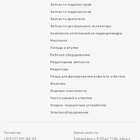
Запчасти гидромоторов
Запчасти гидронасосов
Запчасти двигателя
Запчасти центрального коллектора
Комплекты уплотнений на гидроцилиндры
Масленки
Пальцы и втулки
Рабочее оборудование
Редукторные запчасти
я асфальта и бетона
Редукторы
Резцы для фрезерования асфальта и бетона
Фильтры
Ходовые компоненты
Части ковшей и отвалов
Опорно-поворотные устройства
в
Электрооборудование
тройства
Телефоны
Время работы:
+375 (17) 397-83-29
Ежедневно с 8.30 до 17.00, обед с