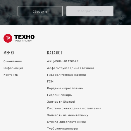
отопления
Подобрать товар
Сбросить
ку
и
МЕНЮ
КАТАЛОГ
О компании
АКЦИОННЫЙ ТОВАР
Информация
Асфальтоукладочная техника
Контакты
Гидравлические насосы
ГСМ
Карданы и крестовины
Гидроцилиндры
 коллектора
Запчасти Shantui
Система охлаждения и отопления
 на гидроцилиндры
Запчасти на минитехнику
Стекла для спецтехники
Турбокомпрессоры