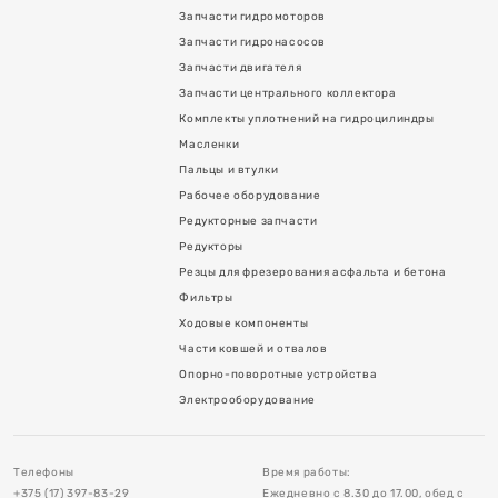
Запчасти гидромоторов
Запчасти гидронасосов
Запчасти двигателя
Запчасти центрального коллектора
Комплекты уплотнений на гидроцилиндры
Масленки
Пальцы и втулки
Рабочее оборудование
Редукторные запчасти
я асфальта и бетона
Редукторы
Резцы для фрезерования асфальта и бетона
Фильтры
Ходовые компоненты
Части ковшей и отвалов
Опорно-поворотные устройства
в
Электрооборудование
тройства
Телефоны
Время работы:
+375 (17) 397-83-29
Ежедневно с 8.30 до 17.00, обед с