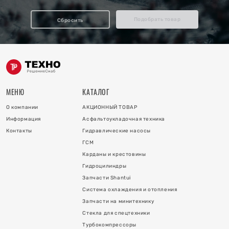
отопления
Подобрать товар
Сбросить
ку
и
МЕНЮ
КАТАЛОГ
О компании
АКЦИОННЫЙ ТОВАР
Информация
Асфальтоукладочная техника
Контакты
Гидравлические насосы
ГСМ
Карданы и крестовины
Гидроцилиндры
 коллектора
Запчасти Shantui
Система охлаждения и отопления
 на гидроцилиндры
Запчасти на минитехнику
Стекла для спецтехники
Турбокомпрессоры