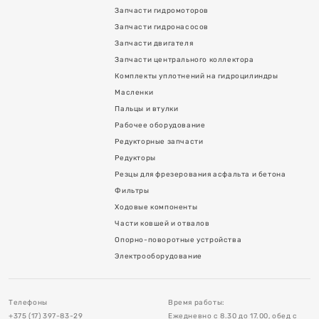
Запчасти гидромоторов
Запчасти гидронасосов
Запчасти двигателя
Запчасти центрального коллектора
Комплекты уплотнений на гидроцилиндры
Масленки
Пальцы и втулки
Рабочее оборудование
Редукторные запчасти
я асфальта и бетона
Редукторы
Резцы для фрезерования асфальта и бетона
Фильтры
Ходовые компоненты
Части ковшей и отвалов
Опорно-поворотные устройства
в
Электрооборудование
тройства
Телефоны
Время работы:
+375 (17) 397-83-29
Ежедневно с 8.30 до 17.00, обед с