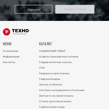
отопления
Подобрать товар
Сбросить
ку
и
МЕНЮ
КАТАЛОГ
О компании
АКЦИОННЫЙ ТОВАР
Информация
Асфальтоукладочная техника
Контакты
Гидравлические насосы
ГСМ
Карданы и крестовины
Гидроцилиндры
 коллектора
Запчасти Shantui
Система охлаждения и отопления
 на гидроцилиндры
Запчасти на минитехнику
Стекла для спецтехники
Турбокомпрессоры