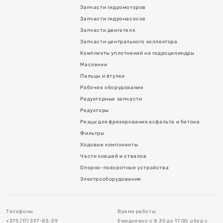
Запчасти гидромоторов
Запчасти гидронасосов
Запчасти двигателя
Запчасти центрального коллектора
Комплекты уплотнений на гидроцилиндры
Масленки
Пальцы и втулки
Рабочее оборудование
Редукторные запчасти
я асфальта и бетона
Редукторы
Резцы для фрезерования асфальта и бетона
Фильтры
Ходовые компоненты
Части ковшей и отвалов
Опорно-поворотные устройства
в
Электрооборудование
тройства
Телефоны
Время работы:
+375 (17) 397-83-29
Ежедневно с 8.30 до 17.00, обед с