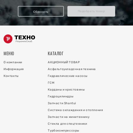
отопления
Подобрать товар
Сбросить
ку
и
МЕНЮ
КАТАЛОГ
О компании
АКЦИОННЫЙ ТОВАР
Информация
Асфальтоукладочная техника
Контакты
Гидравлические насосы
ГСМ
Карданы и крестовины
Гидроцилиндры
 коллектора
Запчасти Shantui
Система охлаждения и отопления
 на гидроцилиндры
Запчасти на минитехнику
Стекла для спецтехники
Турбокомпрессоры