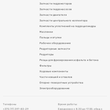
Запчасти гидромоторов
Запчасти гидронасосов
Запчасти двигателя
Запчасти центрального коллектора
Комплекты уплотнений на гидроцилиндры
Масленки
Пальцы и втулки
Рабочее оборудование
Редукторные запчасти
я асфальта и бетона
Редукторы
Резцы для фрезерования асфальта и бетона
Фильтры
Ходовые компоненты
Части ковшей и отвалов
Опорно-поворотные устройства
в
Электрооборудование
тройства
Телефоны
Время работы:
+375 (17) 397-83-29
Ежедневно с 8.30 до 17.00, обед с