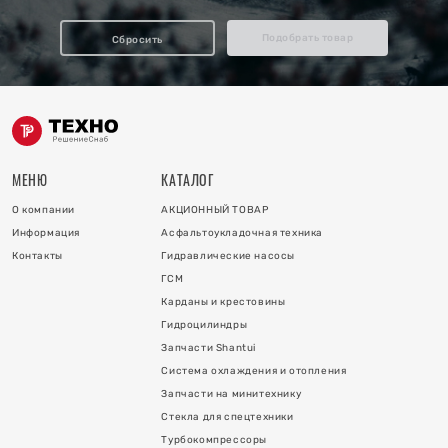
отопления
Подобрать товар
Сбросить
ку
и
МЕНЮ
КАТАЛОГ
О компании
АКЦИОННЫЙ ТОВАР
Информация
Асфальтоукладочная техника
Контакты
Гидравлические насосы
ГСМ
Карданы и крестовины
Гидроцилиндры
 коллектора
Запчасти Shantui
Система охлаждения и отопления
 на гидроцилиндры
Запчасти на минитехнику
Стекла для спецтехники
Турбокомпрессоры