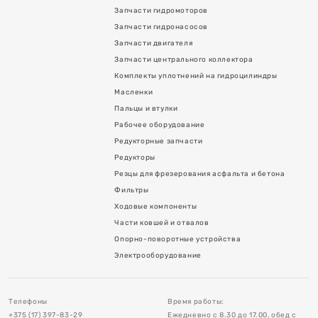
Запчасти гидромоторов
Запчасти гидронасосов
Запчасти двигателя
Запчасти центрального коллектора
Комплекты уплотнений на гидроцилиндры
Масленки
Пальцы и втулки
Рабочее оборудование
Редукторные запчасти
я асфальта и бетона
Редукторы
Резцы для фрезерования асфальта и бетона
Фильтры
Ходовые компоненты
Части ковшей и отвалов
Опорно-поворотные устройства
в
Электрооборудование
тройства
Телефоны
Время работы:
+375 (17) 397-83-29
Ежедневно с 8.30 до 17.00, обед с