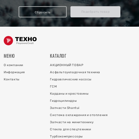
отопления
Подобрать товар
Сбросить
ку
и
МЕНЮ
КАТАЛОГ
О компании
АКЦИОННЫЙ ТОВАР
Информация
Асфальтоукладочная техника
Контакты
Гидравлические насосы
ГСМ
Карданы и крестовины
Гидроцилиндры
 коллектора
Запчасти Shantui
Система охлаждения и отопления
 на гидроцилиндры
Запчасти на минитехнику
Стекла для спецтехники
Турбокомпрессоры