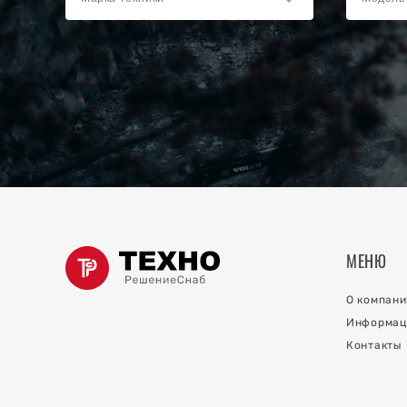
ки
ов
ов
о коллектора
МЕНЮ
й на
О компани
Информац
Контакты