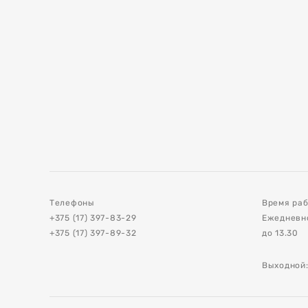
е
и
ия асфальта и
Телефоны
Время раб
+375 (17) 397-83-29
Ежедневно 
+375 (17) 397-89-32
до 13.30
ов
Выходной:
стройства