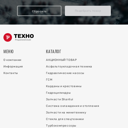
отопления
Подобрать товар
Сбросить
ку
и
МЕНЮ
КАТАЛОГ
О компании
АКЦИОННЫЙ ТОВАР
Информация
Асфальтоукладочная техника
Контакты
Гидравлические насосы
ГСМ
Карданы и крестовины
Гидроцилиндры
 коллектора
Запчасти Shantui
Система охлаждения и отопления
 на гидроцилиндры
Запчасти на минитехнику
Стекла для спецтехники
Турбокомпрессоры