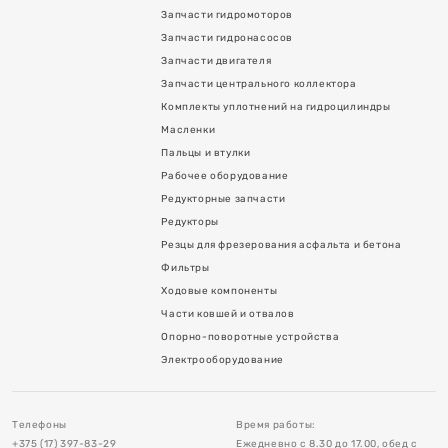
Запчасти гидромоторов
Запчасти гидронасосов
Запчасти двигателя
Запчасти центрального коллектора
Комплекты уплотнений на гидроцилиндры
Масленки
Пальцы и втулки
Рабочее оборудование
Редукторные запчасти
я асфальта и бетона
Редукторы
Резцы для фрезерования асфальта и бетона
Фильтры
Ходовые компоненты
Части ковшей и отвалов
Опорно-поворотные устройства
в
Электрооборудование
тройства
Телефоны
Время работы:
+375 (17) 397-83-29
Ежедневно с 8.30 до 17.00, обед с