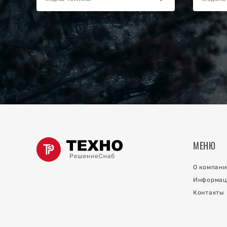
ки
ов
ов
о коллектора
МЕНЮ
й на
О компани
Информац
Контакты