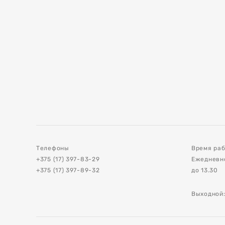
е
и
ия асфальта и
Телефоны
Время раб
+375 (17) 397-83-29
Ежедневно 
+375 (17) 397-89-32
до 13.30
ов
Выходной:
стройства