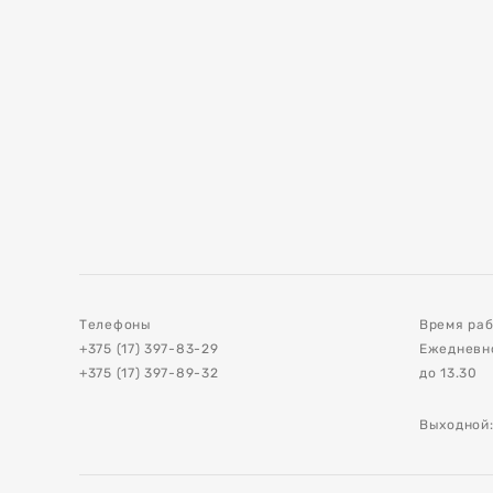
е
и
ия асфальта и
Телефоны
Время раб
+375 (17) 397-83-29
Ежедневно 
+375 (17) 397-89-32
до 13.30
ов
Выходной:
стройства