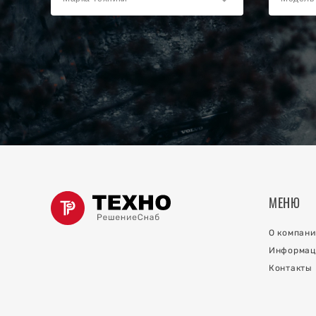
ки
ов
ов
о коллектора
МЕНЮ
й на
О компани
Информац
Контакты